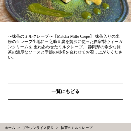
〜抹茶のミルクレープ〜【Matcha Mille Crepe】 抹茶入りの米
粉のクレープ生地に三之助豆腐を贅沢に使った自家製ヴィーガ
ンクリームを 重ねあわせたミルクレープ。 静岡県の希少な抹
茶の濃厚なソースと季節の柑橘を合わせてお召し上がりくださ
い。
一覧にもどる
>
>
ホーム
ブラウンライス便り
抹茶のミルクレープ