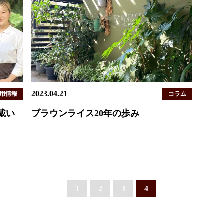
2023.04.21
用情報
コラム
載い
ブラウンライス20年の歩み
1
2
3
4