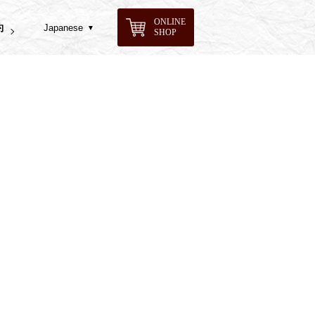
ONLINE
約
SHOP